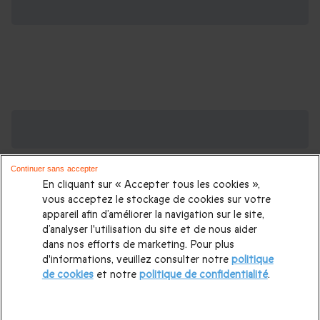
Des Coffrets pour toutes les occasions : les
plus demandés
Continuer sans accepter
Cadeau anniversaire femme
|
Cadeau anniversaire homme
|
En cliquant sur « Accepter tous les cookies »,
Coffret cadeau Noël
|
Cadeau Noël femme
|
Cadeau Noël
vous acceptez le stockage de cookies sur votre
appareil afin d’améliorer la navigation sur le site,
homme
|
Idée cadeau Femme
|
Idée cadeau Homme
|
d’analyser l'utilisation du site et de nous aider
Cadeau Couple
|
Cadeaux Fête des Mères
|
Cadeaux Fête
dans nos efforts de marketing. Pour plus
d'informations, veuillez consulter notre
politique
des Pères
|
Cadeaux Saint Valentin
|
Cadeaux Saint Valentin
de cookies
et notre
politique de confidentialité
.
homme
|
Cadeau Saint Valentin femme
Cadeau enfant
|
Cadeau ado
|
Cadeaux de mariage
|
Coffret pour femme
|