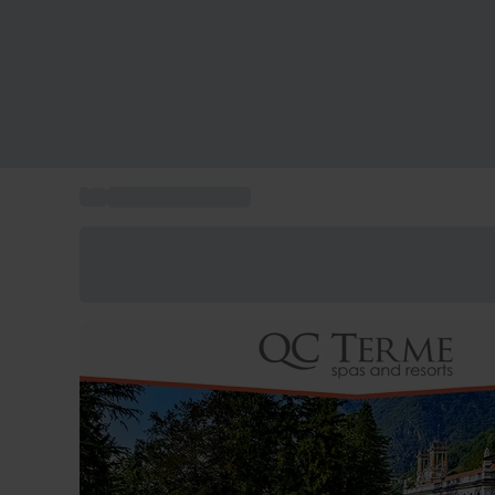
...
Week End Bien Etre
Économisez -25% aujourd'hui
Utilisez le code GIFT lors du paiement