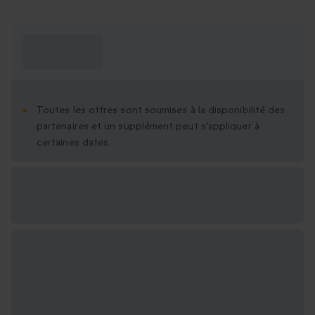
Ce que je dois
savoir ?
Toutes les offres sont soumises à la disponibilité des
partenaires et un supplément peut s'appliquer à
certaines dates.
Options cadeau
disponibles