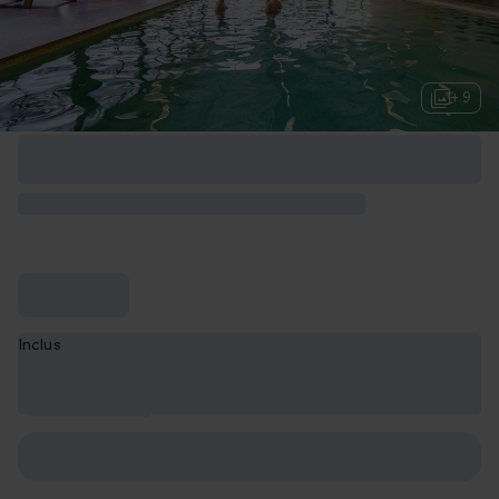
+ 9
Inclus
Petit-déjeuner
et spa