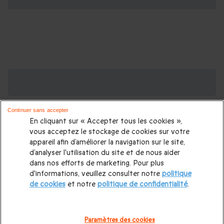
Des Coffrets pour toutes les occasions : les
plus demandés
Continuer sans accepter
Cadeau anniversaire femme
|
Cadeau anniversaire homme
|
En cliquant sur « Accepter tous les cookies »,
Coffret cadeau Noël
|
Cadeau Noël femme
|
Cadeau Noël
vous acceptez le stockage de cookies sur votre
appareil afin d’améliorer la navigation sur le site,
homme
|
Idée cadeau Femme
|
Idée cadeau Homme
|
d’analyser l'utilisation du site et de nous aider
Cadeau Couple
|
Cadeaux Fête des Mères
|
Cadeaux Fête
dans nos efforts de marketing. Pour plus
d'informations, veuillez consulter notre
politique
des Pères
|
Cadeaux Saint Valentin
|
Cadeaux Saint Valentin
de cookies
et notre
politique de confidentialité
.
homme
|
Cadeau Saint Valentin femme
Cadeau enfant
|
Cadeau ado
|
Cadeaux de mariage
|
Coffret pour femme
|
Paramètres des cookies