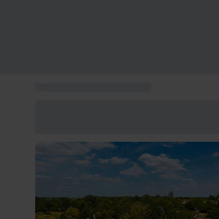
...
Offres de vacances au camping
Économisez -25% aujourd'hui
Utilisez le code GIFT lors du paiement