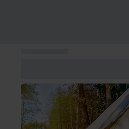
...
Box séjour en famille
Économisez -25% aujourd'hui
Utilisez le code GIFT lors du paiement