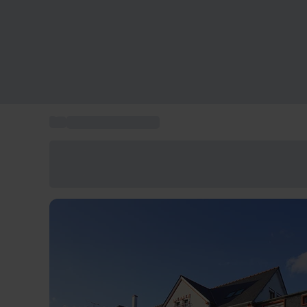
...
Séjours en Bretagne
Économisez -25% aujourd'hui
Utilisez le code GIFT lors du paiement