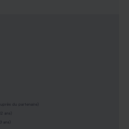
uprès du partenaire)
12 ans)
3 ans)