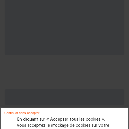
Des Coffrets pour toutes les occasions : les
plus demandés
Continuer sans accepter
Cadeau anniversaire femme
|
Cadeau anniversaire homme
|
En cliquant sur « Accepter tous les cookies »,
Coffret cadeau Noël
|
Cadeau Noël femme
|
Cadeau Noël
vous acceptez le stockage de cookies sur votre