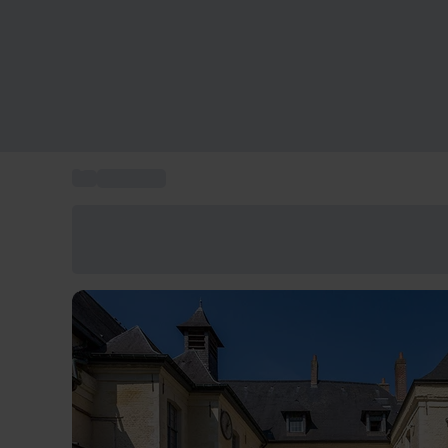
...
Hôtel Lille
Économisez -25% aujourd'hui
Utilisez le code GIFT lors du paiement