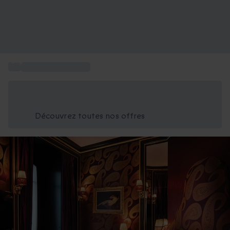
...
Week-end Bien-Etre
Économisez -25% aujourd'hui
Utilisez le code GIFT lors du paiement
Découvrez toutes nos offres