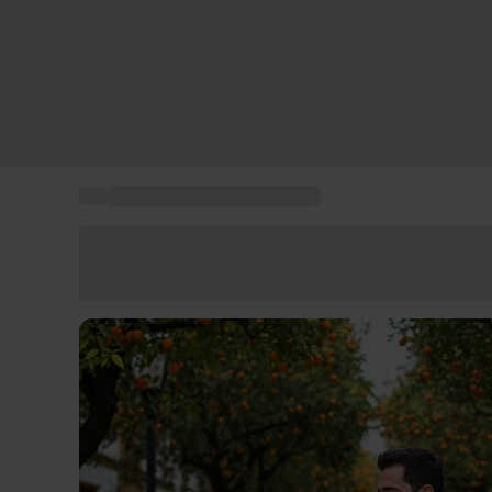
...
Coffret Cadeau Anniversaire
Économisez -25% aujourd'hui
Utilisez le code GIFT lors du paiement