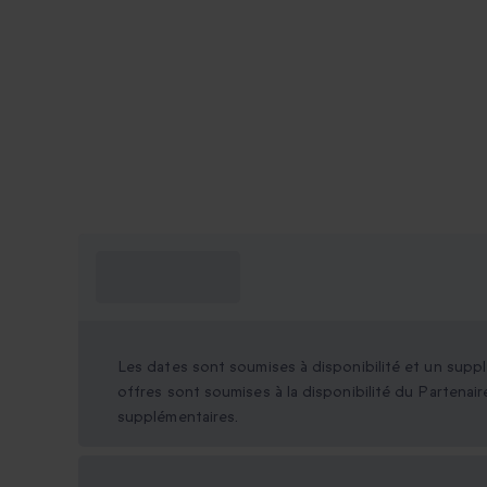
Ce que je dois
savoir ?
Les dates sont soumises à disponibilité et un sup
offres sont soumises à la disponibilité du Partenair
supplémentaires.
Options cadeau