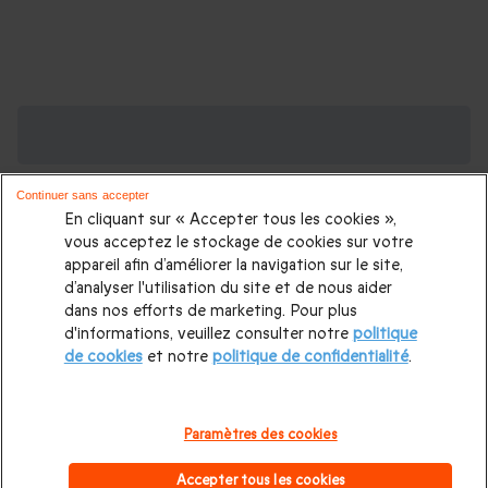
Des Coffrets pour toutes les occasions : les
plus demandés
Continuer sans accepter
Cadeau anniversaire femme
|
Cadeau anniversaire homme
|
En cliquant sur « Accepter tous les cookies »,
Coffret cadeau Noël
|
Cadeau Noël femme
|
Cadeau Noël
vous acceptez le stockage de cookies sur votre
appareil afin d’améliorer la navigation sur le site,
homme
|
Idée cadeau Femme
|
Idée cadeau Homme
|
d’analyser l'utilisation du site et de nous aider
Cadeau Couple
|
Cadeaux Fête des Mères
|
Cadeaux Fête
dans nos efforts de marketing. Pour plus
d'informations, veuillez consulter notre
politique
des Pères
|
Cadeaux Saint Valentin
|
Cadeaux Saint Valentin
de cookies
et notre
politique de confidentialité
.
homme
|
Cadeau Saint Valentin femme
Cadeau enfant
|
Cadeau ado
|
Cadeaux de mariage
|
Coffret pour femme
|
Paramètres des cookies
Coffret pour homme
|
Cadeau anniversaire maman
|
Cadeau
Accepter tous les cookies
anniversaire papa