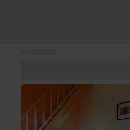
...
Hotels Toulon
Économisez -25% aujourd'hui
Utilisez le code GIFT lors du paiement