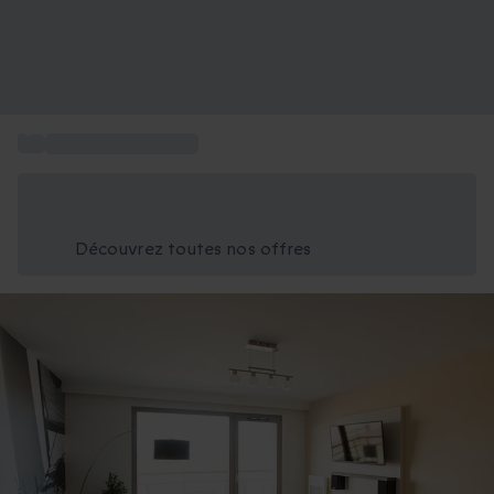
...
Box séjour en famille
Économisez -25% aujourd'hui
Utilisez le code GIFT lors du paiement
Découvrez toutes nos offres