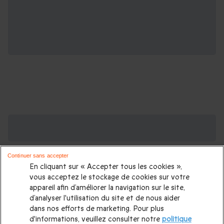
Des Coffrets pour toutes les occasions : les
plus demandés
Continuer sans accepter
Cadeau anniversaire femme
|
Cadeau anniversaire homme
|
En cliquant sur « Accepter tous les cookies »,
Coffret cadeau Noël
|
Cadeau Noël femme
|
Cadeau Noël
vous acceptez le stockage de cookies sur votre
appareil afin d’améliorer la navigation sur le site,
homme
|
Idée cadeau Femme
|
Idée cadeau Homme
|
d’analyser l'utilisation du site et de nous aider
Cadeau Couple
|
Cadeaux Fête des Mères
|
Cadeaux Fête
dans nos efforts de marketing. Pour plus
d'informations, veuillez consulter notre
politique
des Pères
|
Cadeaux Saint Valentin
|
Cadeaux Saint Valentin