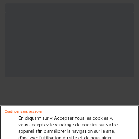
Continuer sans accepter
D'autres idées de séjours insolites :
En cliquant sur « Accepter tous les cookies »,
vous acceptez le stockage de cookies sur votre
appareil afin d’améliorer la navigation sur le site,
Nuit insolite
|
Cabane dans les arbres
|
Dormir dans une
d’analyser l'utilisation du site et de nous aider