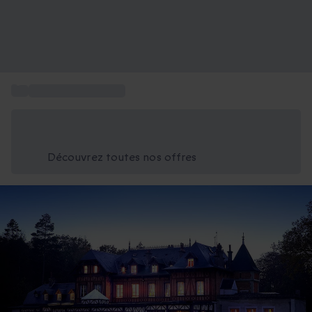
...
Séjour en Normandie
Économisez -25% aujourd'hui
Utilisez le code GIFT lors du paiement
Découvrez toutes nos offres