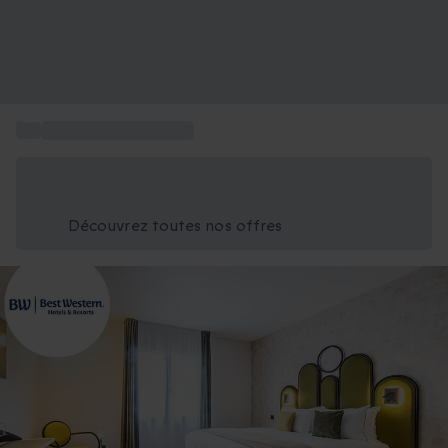
...
Week-end œnologique
Économisez -25% aujourd'hui
Utilisez le code GIFT lors du paiement
Découvrez toutes nos offres