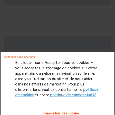
Des Coffrets pour toutes les occasions : les
plus demandés
Continuer sans accepter
Cadeau anniversaire femme
|
Cadeau anniversaire homme
|
En cliquant sur « Accepter tous les cookies »,
Coffret cadeau Noël
|
Cadeau Noël femme
|
Cadeau Noël
vous acceptez le stockage de cookies sur votre
appareil afin d’améliorer la navigation sur le site,
homme
|
Idée cadeau Femme
|
Idée cadeau Homme
|
d’analyser l'utilisation du site et de nous aider
Cadeau Couple
|
Cadeaux Fête des Mères
|
Cadeaux Fête
dans nos efforts de marketing. Pour plus
d'informations, veuillez consulter notre
politique
des Pères
|
Cadeaux Saint Valentin
|
Cadeaux Saint Valentin
de cookies
et notre
politique de confidentialité
.
homme
|
Cadeau Saint Valentin femme
Cadeau enfant
|
Cadeau ado
|
Cadeaux de mariage
|
Coffret pour femme
|
Paramètres des cookies