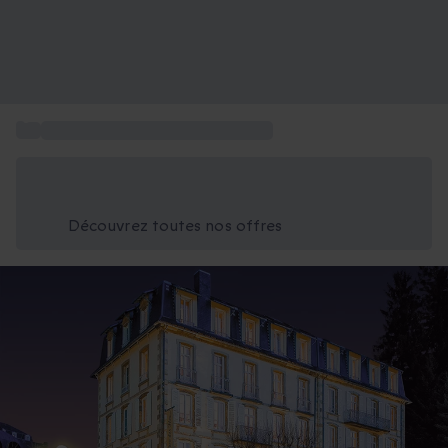
...
Séjours en Auvergne-Rhône-Alpes
Économisez -25% aujourd'hui
Utilisez le code GIFT lors du paiement
Découvrez toutes nos offres