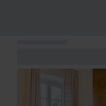
...
Hôtels 5 étoiles Strasbourg
Économisez -25% aujourd'hui
Utilisez le code GIFT lors du paiement