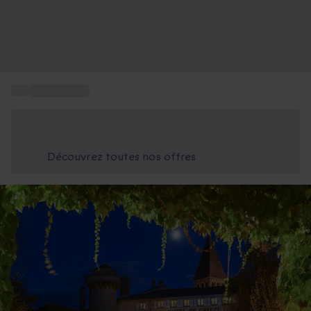
...
Hôtel Macon
Économisez -25% aujourd'hui
Utilisez le code GIFT lors du paiement
Découvrez toutes nos offres