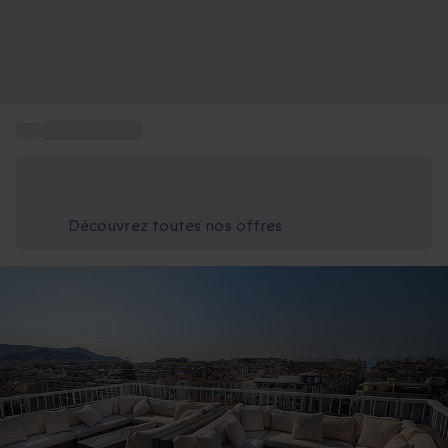
...
Hôtel luxe Nice
Économisez -25% aujourd'hui
Utilisez le code GIFT lors du paiement
Découvrez toutes nos offres