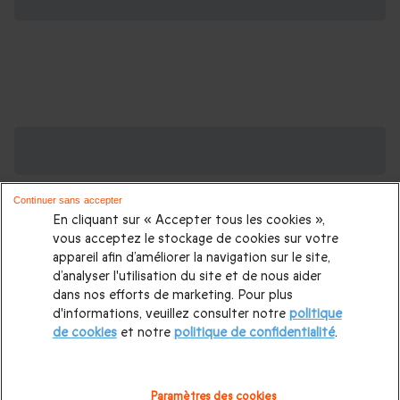
Des Coffrets pour toutes les occasions : les
plus demandés
Continuer sans accepter
Cadeau anniversaire femme
|
Cadeau anniversaire homme
|
En cliquant sur « Accepter tous les cookies »,
Coffret cadeau Noël
|
Cadeau Noël femme
|
Cadeau Noël
vous acceptez le stockage de cookies sur votre
appareil afin d’améliorer la navigation sur le site,
homme
|
Idée cadeau Femme
|
Idée cadeau Homme
|
d’analyser l'utilisation du site et de nous aider
Cadeau Couple
|
Cadeaux Fête des Mères
|
Cadeaux Fête
dans nos efforts de marketing. Pour plus
d'informations, veuillez consulter notre
politique
des Pères
|
Cadeaux Saint Valentin
|
Cadeaux Saint Valentin
de cookies
et notre
politique de confidentialité
.
homme
|
Cadeau Saint Valentin femme
Cadeau enfant
|
Cadeau ado
|
Cadeaux de mariage
|
Coffret pour femme
|
Paramètres des cookies