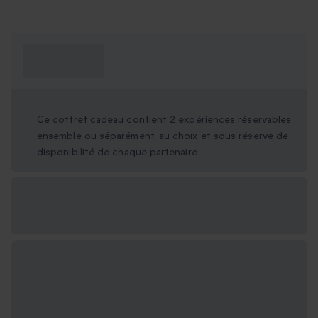
Ce que je dois
savoir ?
Ce coffret cadeau contient 2 expériences réservables
ensemble ou séparément, au choix et sous réserve de
disponibilité de chaque partenaire.
Options cadeau
disponibles