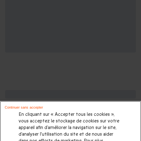
De l'inspiration pour gâter votre papa
Continuer sans accepter
Cadeau Fête des pères
|
Activités fête des pères
|
Idée
En cliquant sur « Accepter tous les cookies »,
cadeau papa
|
Cadeau Anniversaire papa
|
Cadeaux pour
vous acceptez le stockage de cookies sur votre
appareil afin d’améliorer la navigation sur le site,
beaux parents
|
Cadeau beau père
d’analyser l'utilisation du site et de nous aider
dans nos efforts de marketing. Pour plus