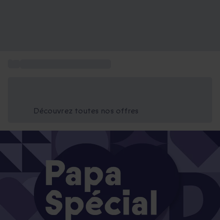
...
Idée cadeau Fête des Pères
Économisez -25% aujourd'hui
Utilisez le code GIFT lors du paiement
Découvrez toutes nos offres