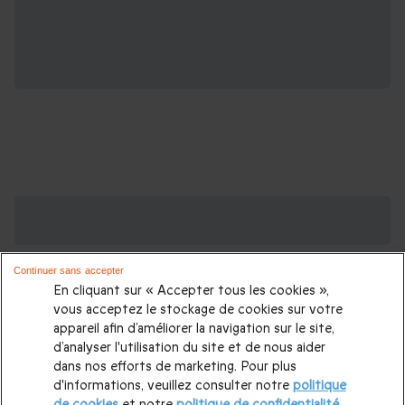
Des Coffrets pour toutes les occasions : les
plus demandés
Continuer sans accepter
Cadeau anniversaire femme
|
Cadeau anniversaire homme
|
En cliquant sur « Accepter tous les cookies »,
Coffret cadeau Noël
|
Cadeau Noël femme
|
Cadeau Noël
vous acceptez le stockage de cookies sur votre
appareil afin d’améliorer la navigation sur le site,
homme
|
Idée cadeau Femme
|
Idée cadeau Homme
|
d’analyser l'utilisation du site et de nous aider
Cadeau Couple
|
Cadeaux Fête des Mères
|
Cadeaux Fête
dans nos efforts de marketing. Pour plus
d'informations, veuillez consulter notre
politique
des Pères
|
Cadeaux Saint Valentin
|
Cadeaux Saint Valentin
de cookies
et notre
politique de confidentialité
.