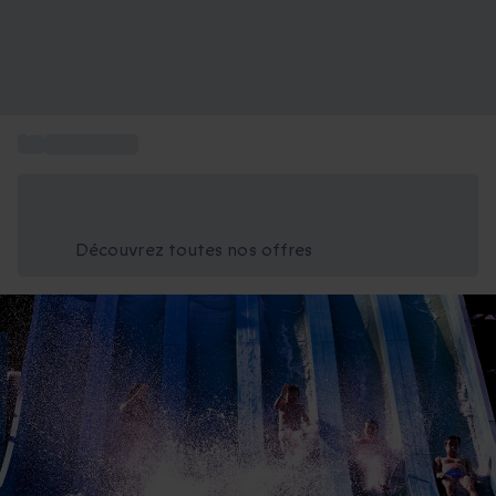
...
Idée Cadeau
Économisez -25% aujourd'hui
Utilisez le code GIFT lors du paiement
Découvrez toutes nos offres