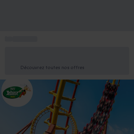
...
Idée Cadeau
Économisez -25% aujourd'hui
Utilisez le code GIFT lors du paiement
Découvrez toutes nos offres