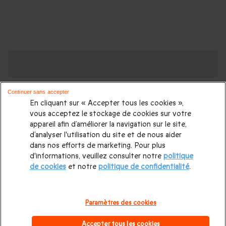
Des Coffrets pour toutes les occasions : les
plus demandés
Continuer sans accepter
Cadeau anniversaire femme
|
Cadeau anniversaire homme
|
En cliquant sur « Accepter tous les cookies »,
Coffret cadeau Noël
|
Cadeau Noël femme
|
Cadeau Noël
vous acceptez le stockage de cookies sur votre
appareil afin d’améliorer la navigation sur le site,
homme
|
Idée cadeau Femme
|
Idée cadeau Homme
|
d’analyser l'utilisation du site et de nous aider
Cadeau Couple
|
Cadeaux Fête des Mères
|
Cadeaux Fête
dans nos efforts de marketing. Pour plus
d'informations, veuillez consulter notre
politique
des Pères
|
Cadeaux Saint Valentin
|
Cadeaux Saint Valentin
de cookies
et notre
politique de confidentialité
.
homme
|
Cadeau Saint Valentin femme
Cadeau enfant
|
Cadeau ado
|
Cadeaux de mariage
|
Coffret pour femme
|
Paramètres des cookies
Coffret pour homme
|
Cadeau anniversaire maman
|
Cadeau
Accepter tous les cookies
anniversaire papa