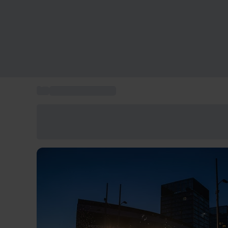
...
Tickets Spectacles
Économisez -25% aujourd'hui
Utilisez le code GIFT lors du paiement