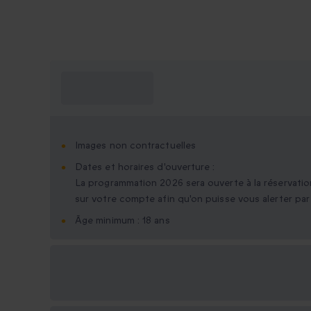
Ce que je dois
savoir ?
Images non contractuelles
Dates et horaires d'ouverture :
La programmation 2026 sera ouverte à la réservatio
sur votre compte afin qu'on puisse vous alerter par 
Âge minimum : 18 ans
Options cadeau
disponibles