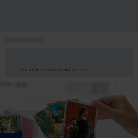
...
Coffret Cheerz
Économisez -25% aujourd'hui
Utilisez le code GIFT lors du paiement
Découvrez toutes nos offres