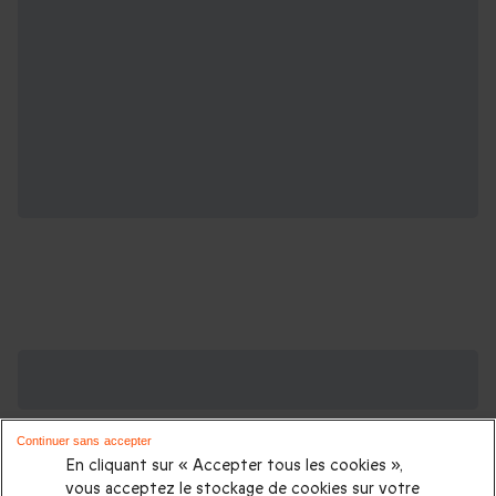
Des Coffrets pour toutes les occasions : les
plus demandés
Continuer sans accepter
Cadeau anniversaire femme
|
Cadeau anniversaire homme
|
En cliquant sur « Accepter tous les cookies »,
Coffret cadeau Noël
|
Cadeau Noël femme
|
Cadeau Noël
vous acceptez le stockage de cookies sur votre