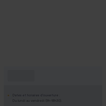
Ce que je dois
savoir ?
Dates et horaires d'ouverture :
Du lundi au vendredi (9h-18h30).