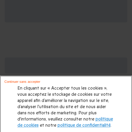
Des Coffrets pour toutes les occasions : les
plus demandés
Continuer sans accepter
Cadeau anniversaire femme
|
Cadeau anniversaire homme
|
En cliquant sur « Accepter tous les cookies »,
Coffret cadeau Noël
|
Cadeau Noël femme
|
Cadeau Noël
vous acceptez le stockage de cookies sur votre
appareil afin d’améliorer la navigation sur le site,
homme
|
Idée cadeau Femme
|
Idée cadeau Homme
|
d’analyser l'utilisation du site et de nous aider
Cadeau Couple
|
Cadeaux Fête des Mères
|
Cadeaux Fête
dans nos efforts de marketing. Pour plus
d'informations, veuillez consulter notre
politique
des Pères
|
Cadeaux Saint Valentin
|
Cadeaux Saint Valentin
de cookies
et notre
politique de confidentialité
.
homme
|
Cadeau Saint Valentin femme
Cadeau enfant
|