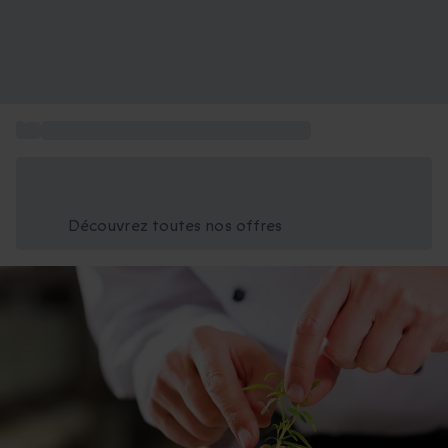
...
Box activités en Auvergne-Rhône-Alpes
Économisez -25% aujourd'hui
Utilisez le code GIFT lors du paiement
Découvrez toutes nos offres