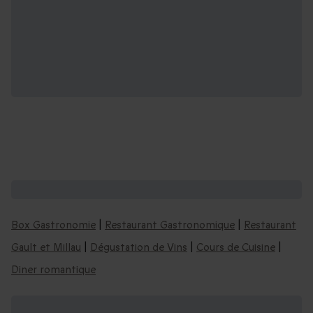
D'autres expériences pour les gourmets :
Box Gastronomie
|
Restaurant Gastronomique
|
Restaurant
Gault et Millau
|
Dégustation de Vins
|
Cours de Cuisine
|
Diner romantique
Cours de cuisine, dégustation de vins,