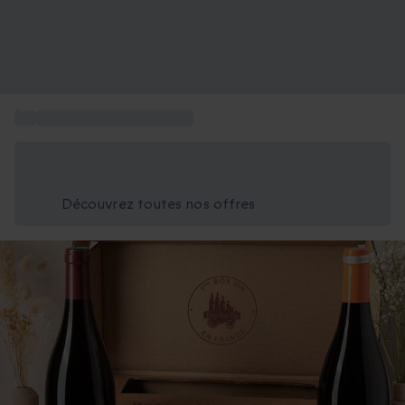
...
Box Coffret Gastronomie
Économisez -25% aujourd'hui
Utilisez le code GIFT lors du paiement
Découvrez toutes nos offres