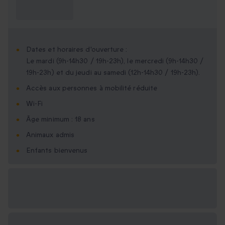
Ce que je dois
savoir ?
Dates et horaires d'ouverture :
Le mardi (9h-14h30 / 19h-23h), le mercredi (9h-14h30 /
19h-23h) et du jeudi au samedi (12h-14h30 / 19h-23h).
Accès aux personnes à mobilité réduite
Wi-Fi
Âge minimum : 18 ans
Animaux admis
Enfants bienvenus
Options cadeau
disponibles