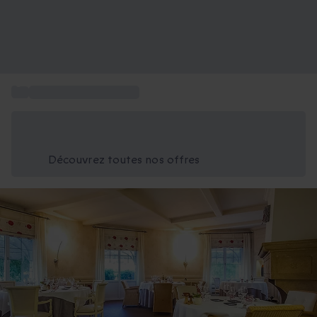
...
Coffret Gault et Millau
Économisez -25% aujourd'hui
Utilisez le code GIFT lors du paiement
Découvrez toutes nos offres