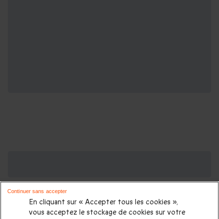
Des Coffrets pour toutes les occasions : les
plus demandés
Continuer sans accepter
Cadeau anniversaire femme
|
Cadeau anniversaire homme
|
En cliquant sur « Accepter tous les cookies »,
Coffret cadeau Noël
|
Cadeau Noël femme
|
Cadeau Noël
vous acceptez le stockage de cookies sur votre