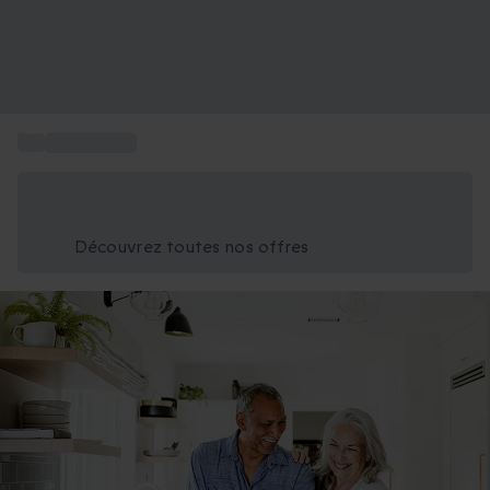
...
Idée Cadeau
Économisez -25% aujourd'hui
Utilisez le code GIFT lors du paiement
Découvrez toutes nos offres