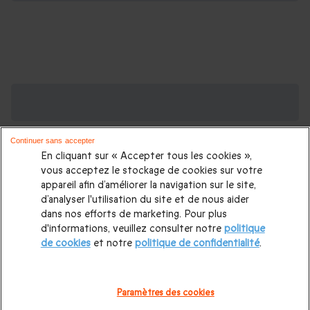
Des Coffrets pour toutes les occasions : les
plus demandés
Continuer sans accepter
Cadeau anniversaire femme
|
Cadeau anniversaire homme
|
En cliquant sur « Accepter tous les cookies »,
Coffret cadeau Noël
|
Cadeau Noël femme
|
Cadeau Noël
vous acceptez le stockage de cookies sur votre
appareil afin d’améliorer la navigation sur le site,
homme
|
Idée cadeau Femme
|
Idée cadeau Homme
|
d’analyser l'utilisation du site et de nous aider
Cadeau Couple
|
Cadeaux Fête des Mères
|
Cadeaux Fête
dans nos efforts de marketing. Pour plus
d'informations, veuillez consulter notre
politique
des Pères
|
Cadeaux Saint Valentin
|
Cadeaux Saint Valentin
de cookies
et notre
politique de confidentialité
.
homme
|
Cadeau Saint Valentin femme
Cadeau enfant
|
Cadeau ado
|
Cadeaux de mariage
|
Coffret pour femme
|
Paramètres des cookies
Coffret pour homme
|
Cadeau anniversaire maman
|
Cadeau