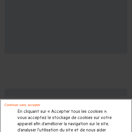
De l'inspiration pour gâter votre papa
Continuer sans accepter
Cadeau Fête des pères
|
Activités fête des pères
|
Idée
En cliquant sur « Accepter tous les cookies »,
cadeau papa
|
Cadeau Anniversaire papa
|
Cadeaux pour
vous acceptez le stockage de cookies sur votre
appareil afin d’améliorer la navigation sur le site,
beaux parents
|
Cadeau beau père
d’analyser l'utilisation du site et de nous aider