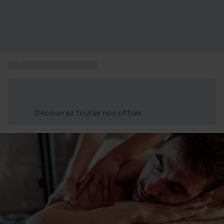
...
Cadeau Fête des Pères
Économisez -25% aujourd'hui
Utilisez le code GIFT lors du paiement
Découvrez toutes nos offres