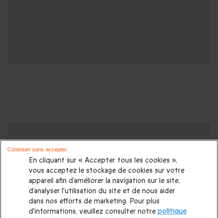
De l'inspiration pour gâter votre papa
Continuer sans accepter
Cadeau Fête des pères
|
Activités fête des pères
|
Idée
En cliquant sur « Accepter tous les cookies »,
cadeau papa
|
Cadeau Anniversaire papa
|
Cadeaux pour
vous acceptez le stockage de cookies sur votre
appareil afin d’améliorer la navigation sur le site,
beaux parents
|
Cadeau beau père
d’analyser l'utilisation du site et de nous aider
dans nos efforts de marketing. Pour plus
Des cadeaux pour des papas de tous les
d'informations, veuillez consulter notre
politique