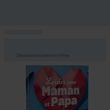
...
Idée cadeau couple
Économisez -25% aujourd'hui
Utilisez le code GIFT lors du paiement
Découvrez toutes nos offres