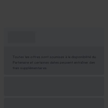
Ce que je dois
savoir ?
Toutes les offres sont soumises à la disponibilité du
Partenaire et certaines dates peuvent entraîner des
frais supplémentaires.
Options cadeau
disponibles