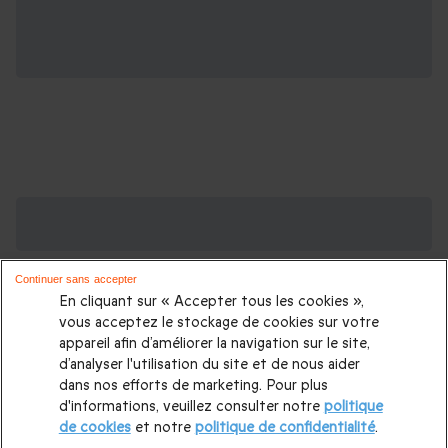
Des Coffrets pour toutes les occasions : les
plus demandés
Continuer sans accepter
Cadeau anniversaire femme
|
Cadeau anniversaire homme
|
En cliquant sur « Accepter tous les cookies »,
Coffret cadeau Noël
|
Cadeau Noël femme
|
Cadeau Noël
vous acceptez le stockage de cookies sur votre
appareil afin d’améliorer la navigation sur le site,
homme
|
Idée cadeau Femme
|
Idée cadeau Homme
|
d’analyser l'utilisation du site et de nous aider
Cadeau Couple
|
Cadeaux Fête des Mères
|
Cadeaux Fête
dans nos efforts de marketing. Pour plus
d'informations, veuillez consulter notre
politique
des Pères
|
Cadeaux Saint Valentin
|
Cadeaux Saint Valentin
de cookies
et notre
politique de confidentialité
.
homme
|
Cadeau Saint Valentin femme
Cadeau enfant
|