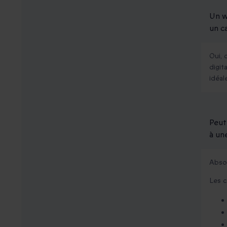
Un w
un c
Oui, 
digit
idéal
Peut
à un
Absol
Les 