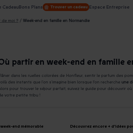
e Cadeau
Bons Plans
Espace Entreprise
Trouver un cadeau
r de moi ?
/
Week-end en famille en Normandie
Où partir en week-end en famille 
Flâner dans les ruelles colorées de Honfleur, sentir le parfum des po
voilà des instants que l’on s’imagine bien lorsque l'on recherche
une d
Alors pour trouver le séjour parfait, suivez le guide pour découvrir o
de votre petite tribu !
un week-end mémorable
Découvrez encore + d'idées po