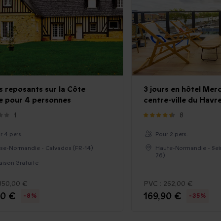
rs reposants sur la Côte
3 jours en hôtel Mer
ie pour 4 personnes
centre-ville du Havr
1
8
r 4 pers.
Pour 2 pers.
se-Normandie - Calvados (FR-14)
Haute-Normandie - Sei
76)
raison Gratuite
350,00 €
PVC :
262,00 €
90 €
169,90 €
-8%
-35%