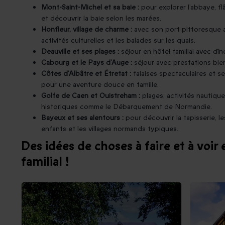
Mont-Saint-Michel et sa baie :
pour explorer l’abbaye, fl
et découvrir la baie selon les marées.
Honfleur, village de charme :
avec son port pittoresque a
activités culturelles et les balades sur les quais.
Deauville et ses plages :
séjour en hôtel familial avec dîne
Cabourg et le Pays d’Auge :
séjour avec prestations bie
Côtes d’Albâtre et Étretat :
falaises spectaculaires et s
pour une aventure douce en famille.
Golfe de Caen et Ouistreham :
plages, activités nautique
historiques comme le Débarquement de Normandie.
Bayeux et ses alentours :
pour découvrir la tapisserie, 
enfants et les villages normands typiques.
Des idées de choses à faire et à voi
familial !