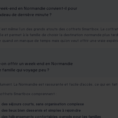
eek-end en Normandie convient-il pour
adeau de dernière minute ?
c’est même l’un des grands atouts des coffrets Smartbox. Le coffre
ale et permet à la famille de choisir la destination normande plus tard
e quand on manque de temps mais qu’on veut offrir une vraie expéri
-on offrir un week-end en Normandie
e famille qui voyage peu ?
ument. La Normandie est rassurante et facile d’accès, ce qui en fait
coffrets Smartbox comprennent :
des séjours courts, sans organisation complexe
des lieux bien desservis et simples à rejoindre
des hébergements confortables, pensés pour les familles