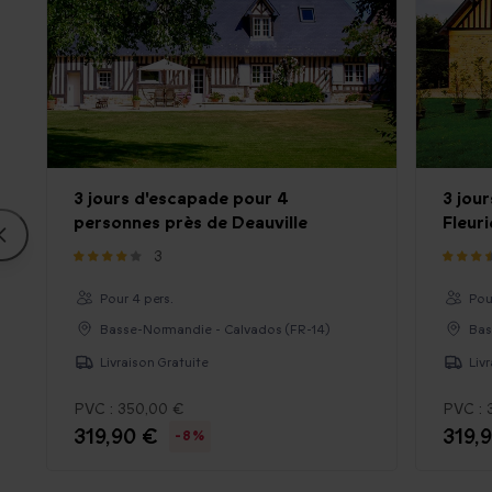
3 jours d'escapade pour 4
3 jou
personnes près de Deauville
Fleur
3
Pour 4 pers.
Pou
Basse-Normandie - Calvados (FR-14)
Bas
Livraison Gratuite
Liv
PVC :
350,00 €
PVC :
319,90 €
319,
-8%