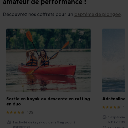
amateur de performance !
Découvrez nos coffrets pour un
baptême de plongée
.
Sortie en kayak ou descente en rafting
Adrénaline 
en duo
16
109
1 expérience
personnes
1 activité de kayak ou de rafting pour 2
personnes
147 activités