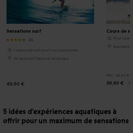
Sensations surf
Cours de su
Pour 1 pers
24
Aquitaine -
1 séance de surf pour 1 ou 2 personnes
40 spots en France et en Europe
PVC :
42,00 €
39,90 €
-
49,90 €
5 idées d’expériences aquatiques à
offrir pour un maximum de sensations