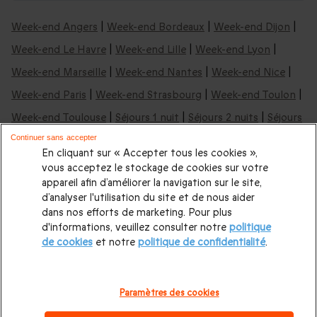
Week-end Angers
|
Week-end Bordeaux
|
Week-end Dijon
|
Week-end Le Havre
|
Week-end Lille
|
Week-end Lyon
|
Week-end Marseille
|
Week-end Nantes
|
Week-end Nice
|
Week-end Paris
|
Week-end Strasbourg
|
Week-end Toulon
|
Week-end Toulouse
|
Séjours 1 nuit
|
Séjours 2 nuits
|
Séjours
3 nuits
Continuer sans accepter
En cliquant sur « Accepter tous les cookies »,
vous acceptez le stockage de cookies sur votre
Nos idées de week-ends & nuits insolites:
appareil afin d’améliorer la navigation sur le site,
d’analyser l'utilisation du site et de nous aider
Nuit insolite en Aquitaine
|
Nuit insolite en Occitanie
|
Nuit
dans nos efforts de marketing. Pour plus
d'informations, veuillez consulter notre
politique
insolite en Auvergne
|
Nuit insolite à Bordeaux
|
Nuit insolite
de cookies
et notre
politique de confidentialité
.
en Bretagne
|
Nuit insolite Pays de la Loire
|
Nuit insolite en
PACA
|
Cabane dans les arbres
|
Nuit en yourte
|
Nuit en
Paramètres des cookies
roulotte
|
Nuit en Tipi
|
Dormir dans une bulle
|
Tous nos