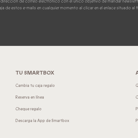
 dirección de correo electrónico con el único objetivo de mandar newsle
a de estos e-mails en cualquier momento al clicar en el enlace situado al f
TU SMARTBOX
Cambia tu caja regalo
Q
Reserva en línea
C
Cheque regalo
P
Descarga la App de Smartbox
P