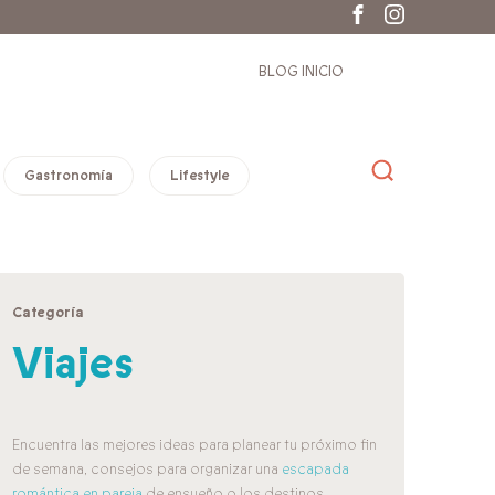
BLOG INICIO
Gastronomía
Lifestyle
Categoría
Viajes
Encuentra las mejores ideas para planear tu próximo fin
de semana, consejos para organizar una
escapada
romántica en pareja
de ensueño o los destinos