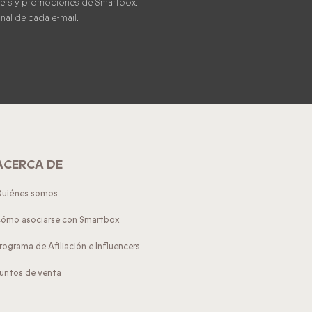
tters y promociones de Smartbox.
inal de cada e-mail.
ACERCA DE
uiénes somos
ómo asociarse con Smartbox
rograma de Afiliación e Influencers
untos de venta