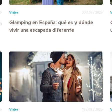
26
Viajes
03 / 07 / 2026
V
,
Glamping en España: qué es y dónde
vivir una escapada diferente
25
Viajes
18 / 09 / 2025
V