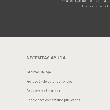
Smartbox Group Ltd. recopila tu
Puedes darte de baj
NECESITAS AYUDA
Información legal
Protección de datos personales
Fe de erratas Smartbox
Condiciones comentarios publicados