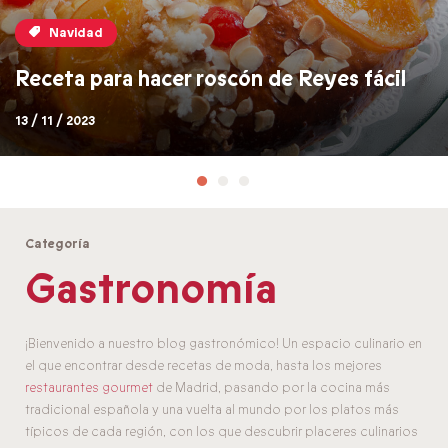
Navidad
Receta para hacer roscón de Reyes fácil
13 / 11 / 2023
Categoría
Gastronomía
¡Bienvenido a nuestro blog gastronómico! Un espacio culinario en
el que encontrar desde recetas de moda, hasta los mejores
restaurantes gourmet
de Madrid, pasando por la cocina más
tradicional española y una vuelta al mundo por los platos más
típicos de cada región, con los que descubrir placeres culinarios