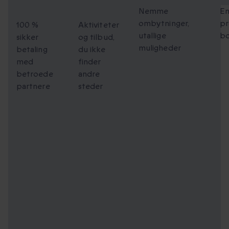
checkout
at dele
Nemme
En
ombytninger,
pr
100 %
Aktiviteter
utallige
bo
sikker
og tilbud,
muligheder
betaling
du ikke
med
finder
betroede
andre
partnere
steder