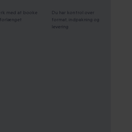
t gyldighed
Personlige gaver
ærk med at booke
Du har kontrol over
 forlænget
format, indpakning og
levering