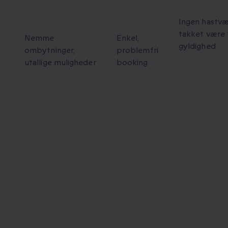
ke
Fleksible
Nem
Forlænge
ombytninger
booking
Ingen hastv
takket være
Nemme
Enkel,
gyldighed
ombytninger,
problemfri
utallige muligheder
booking