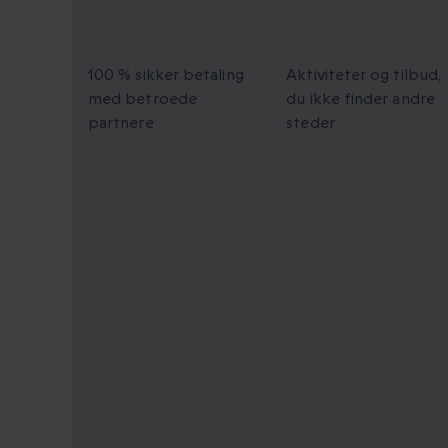
100 % sikker
Unikke øjeblik
checkout
at dele
100 % sikker betaling
Aktiviteter og tilbud,
med betroede
du ikke finder andre
partnere
steder