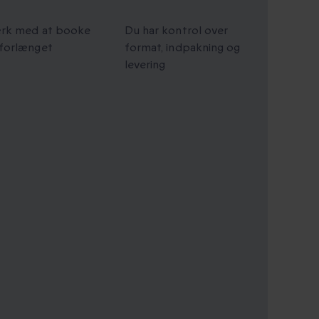
t gyldighed
Personlige gaver
ærk med at booke
Du har kontrol over
 forlænget
format, indpakning og
levering