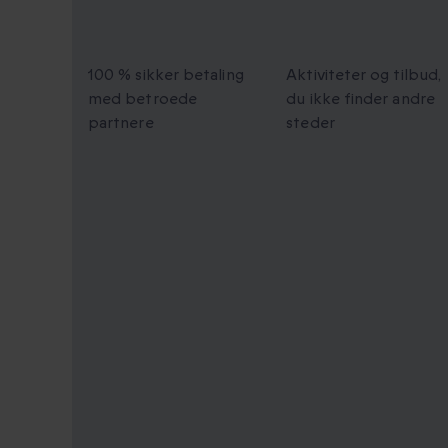
100 % sikker
Unikke øjeblik
checkout
at dele
100 % sikker betaling
Aktiviteter og tilbud,
med betroede
du ikke finder andre
partnere
steder