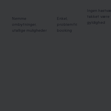
ke
Fleksible
Nem
Forlænge
ombytninger
booking
Ingen hastv
takket være
Nemme
Enkel,
gyldighed
ombytninger,
problemfri
utallige muligheder
booking