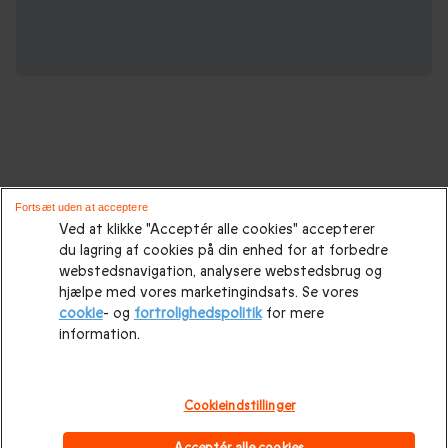
Oplevelsesgaver til enhver lejlighed :
Fortsæt uden at acceptere
Ved at klikke "Acceptér alle cookies" accepterer
du lagring af cookies på din enhed for at forbedre
Gaveidéer
|
Gaveidéer til ham
|
Gaver til hende
|
Gaver til
webstedsnavigation, analysere webstedsbrug og
hende
|
Fødselsdagsgaver
|
Morsdagsgave
|
Farsdagsgaver
|
hjælpe med vores marketingindsats. Se vores
cookie
- og
fortrolighedspolitik
for mere
Bryllupsgave.
|
Bryllupsdagsgave
|
Julegaveidéer
|
Julegave
information.
til hende
|
Julegaveidéer til ham
|
Julegave til par
|
Julegave
til far
|
Julegave til mor
|
Julegave til forældre
|
Mandelgave
Cookieindstillinger
|
Valentinsdagsgave
|
Valentinsgaver til hende
|