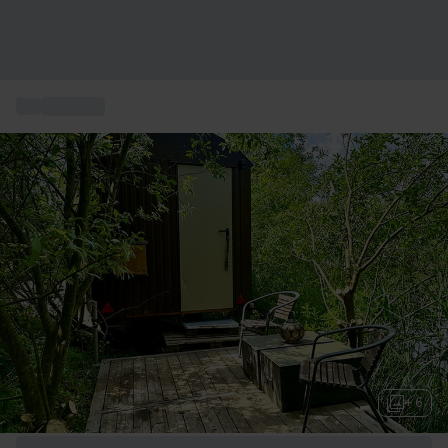
...
Glamping
+ 6