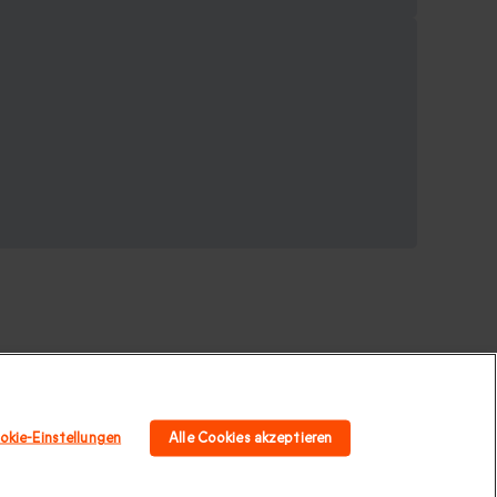
okie-Einstellungen
Alle Cookies akzeptieren
urlaub
|
Städtereisen Europa
|
Kulinarischer