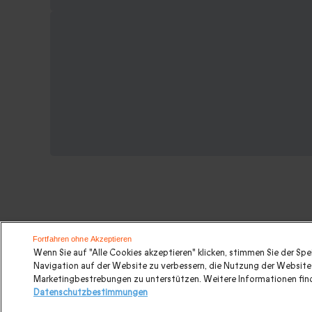
Weitere Ideen für einen Kurzurlaub
Fortfahren ohne Akzeptieren
Wenn Sie auf "Alle Cookies akzeptieren" klicken, stimmen Sie der Sp
Navigation auf der Website zu verbessern, die Nutzung der Website 
Romantisches Wochenende
|
Geschenk für Paare
|
Val
Marketingbestrebungen zu unterstützen. Weitere Informationen find
Datenschutzbestimmungen
Aufenthalt
Hochzeitsgeschenk
|
Geschenkideen