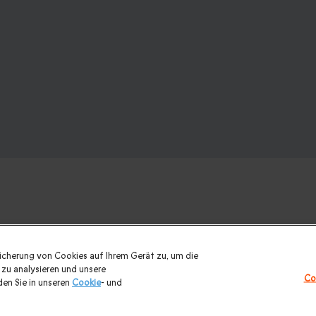
:
eicherung von Cookies auf Ihrem Gerät zu, um die
zu analysieren und unsere
Co
entinstagsgeschenke
|
Kurzurlaub mit 2 Übernachtungen
|
Luxus
en Sie in unseren
Cookie
- und