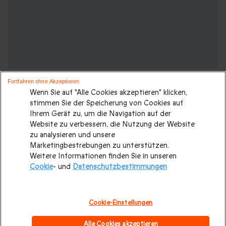
Fortfahren ohne Akzeptieren
Wenn Sie auf "Alle Cookies akzeptieren" klicken,
stimmen Sie der Speicherung von Cookies auf
Ihrem Gerät zu, um die Navigation auf der
Website zu verbessern, die Nutzung der Website
Weitere Ideen für einen Kurzurlaub:
zu analysieren und unsere
Marketingbestrebungen zu unterstützen.
Weitere Informationen finden Sie in unseren
Romantisches Wochenende
|
Geschenk für Paare
|
Cookie
- und
Datenschutzbestimmungen
Valentinstagsgeschenke
|
Kurzurlaub mit 2
Übernachtungen
|
Luxusurlaub
|
Städtereisen Europa
|
Cookie-Einstellungen
Kulinarischer Aufenthalt
Hochzeitsgeschenk
|
Alle Cookies akzeptieren
Geschenkideen