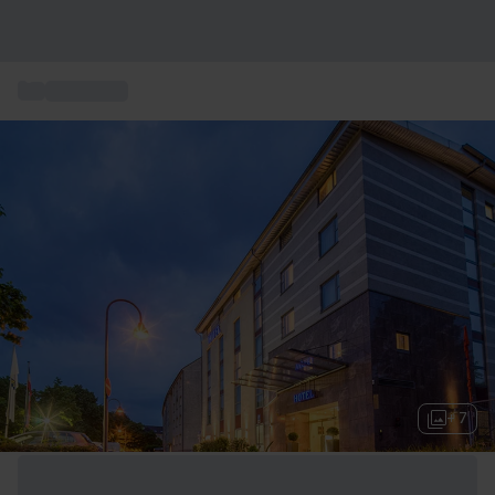
...
Kurzurlaub
+ 7