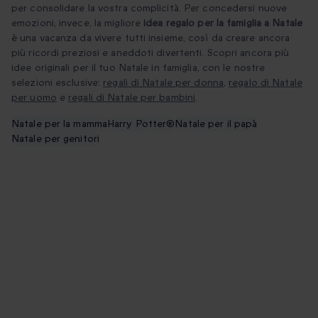
per consolidare la vostra complicità. Per concedersi nuove
emozioni, invece, la migliore
idea regalo per la famiglia a Natale
è una vacanza da vivere tutti insieme, così da creare ancora
più ricordi preziosi e aneddoti divertenti. Scopri ancora più
idee originali per il tuo Natale in famiglia, con le nostre
selezioni esclusive:
regali di Natale per donna
,
regalo di Natale
per uomo
e
regali di Natale per bambini
.
Natale per la mamma
Harry Potter®
Natale per il papà
Natale per genitori