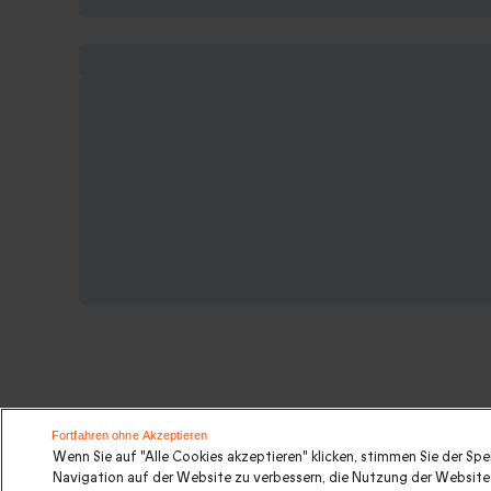
Suchen Sie ein originelles gesche
Fortfahren ohne Akzeptieren
Wenn Sie auf "Alle Cookies akzeptieren" klicken, stimmen Sie der Sp
Navigation auf der Website zu verbessern, die Nutzung der Website 