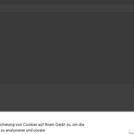
nk? Weitere Geschenkideen ansehen:
eicherung von Cookies auf Ihrem Gerät zu, um die
zu analysieren und unsere