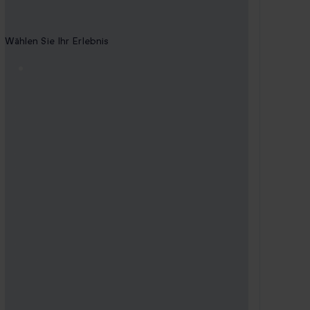
Nebensaison
Wählen Sie Ihr Erlebnis
1 Kind
CHF 59.90
1 Erwachsener
CHF 69.90
1 Erwachsener und 1 Kind
CHF 119.90
2 Erwachsene
CHF 129.90
2 Erwachsene und 1 Kind
CHF 189.90
2 Erwachsene und 2 Kinder