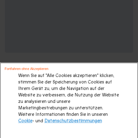
Fortfahren ohne Akzeptieren
Wenn Sie auf "Alle Cookies akzeptieren" klicken,
stimmen Sie der Speicherung von Cookies auf
Ihrem Gerät zu, um die Navigation auf der
Suchen Sie ein originelles geschenk?
Website zu verbessern, die Nutzung der Website
Weitere Geschenkideen ansehen:
zu analysieren und unsere
Marketingbestrebungen zu unterstützen.
Weitere Informationen finden Sie in unseren
Valentinstagsgeschenke
|
Geburtstagsgeschenk
|
Cookie
- und
Datenschutzbestimmungen
Kurzurlaub
|
Geschenk für Maenner
|
Geschenk für Frauen
|
Geschenk für Paare
|
Geschenk für Familie
|
Sport und