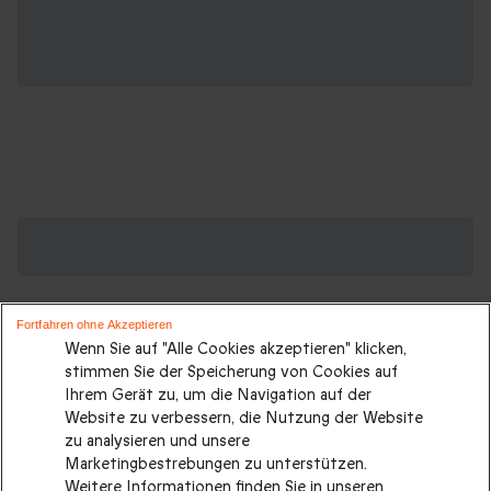
Suchen Sie ein Geburtstagsgeschenk?
Weitere Geschenkideen ansehen:
Geburtstagsgeschenk
|
Kurzurlaub
|
Sport und Abenteuer
|
Fortfahren ohne Akzeptieren
Wenn Sie auf "Alle Cookies akzeptieren" klicken,
Gastronomie
|
Städtetrip
|
Last minute Geschenke
|
Alle
stimmen Sie der Speicherung von Cookies auf
Geschenke
|
Ihrem Gerät zu, um die Navigation auf der
Website zu verbessern, die Nutzung der Website
Geburtstagsgeschenke für jedes Alter:
zu analysieren und unsere
Marketingbestrebungen zu unterstützen.
Weitere Informationen finden Sie in unseren